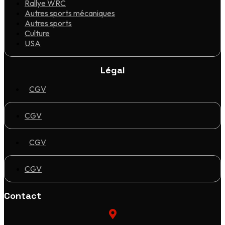
Rallye WRC
Autres sports mécaniques
Autres sports
Culture
USA
Légal
CGV
CGV
CGV
CGV
Contact